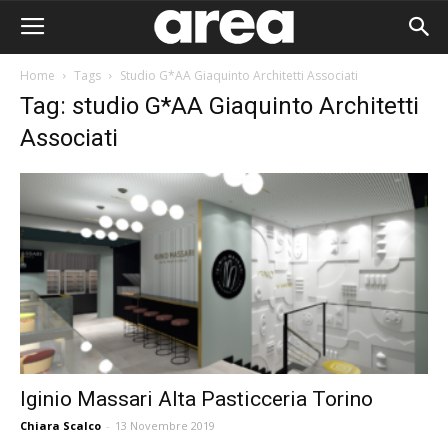
Home
Tags
Studio G*AA Giaquinto Architetti Associati
Tag: studio G*AA Giaquinto Architetti
Associati
Iginio Massari Alta Pasticceria Torino
Area I
Chiara Scalco
-
13 Novembre 2019