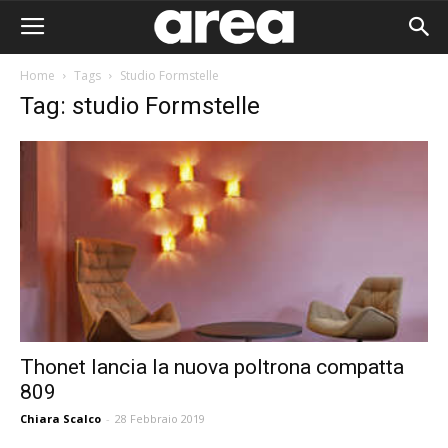
Home
Tags
Studio Formstelle
Tag: studio Formstelle
Thonet lancia la nuova poltrona compatta
809
Area I
Chiara Scalco
-
28 Febbraio 2019