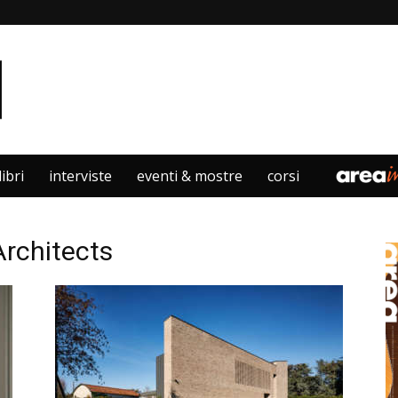
libri
interviste
eventi & mostre
corsi
Architects