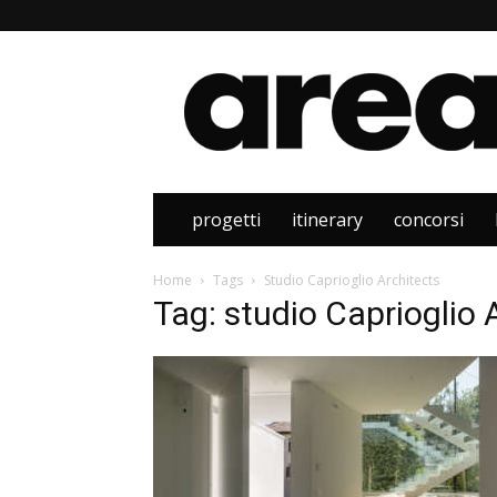
Area
progetti
itinerary
concorsi
Home
Tags
Studio Caprioglio Architects
Tag: studio Caprioglio 