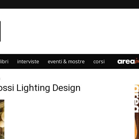
libri
interviste
eventi & mostre
corsi
n
ossi Lighting Design