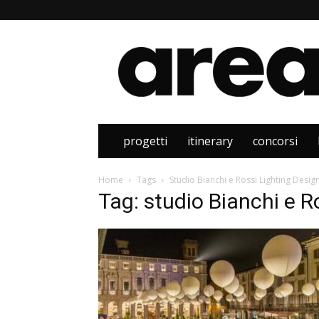
Area
progetti
itinerary
concorsi
Home
Tags
Studio Bianchi e Rossi Lighting Desig
Tag: studio Bianchi e R