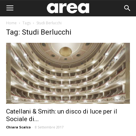
Home
Tags
Studi Berlucchi
Tag: Studi Berlucchi
Catellani & Smith: un disco di luce per il
Sociale di...
Area I
Chiara Scalco
-
8 Settembre 2017