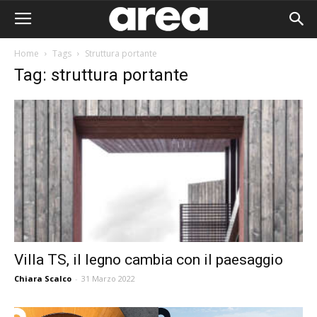
Home
Tags
Struttura portante
Tag: struttura portante
Villa TS, il legno cambia con il paesaggio
Chiara Scalco
-
31 Marzo 2022
Area I