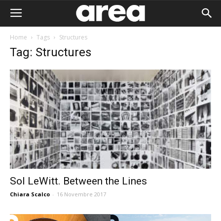
Home
Tags
Structures
Tag: Structures
Sol LeWitt. Between the Lines
Chiara Scalco
-
16 Novembre 2017
Area I