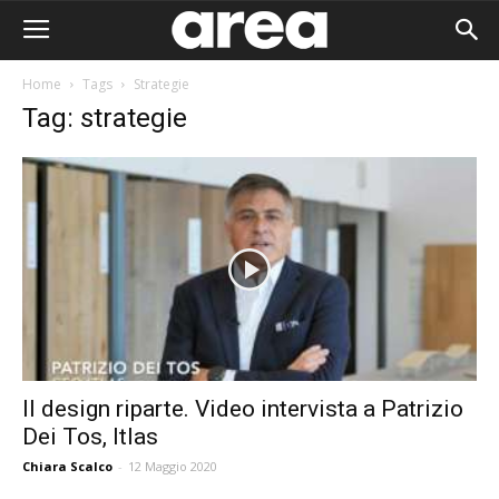
Home
Tags
Strategie
Tag: strategie
Il design riparte. Video intervista a Patrizio
Dei Tos, Itlas
Area I
Chiara Scalco
-
12 Maggio 2020