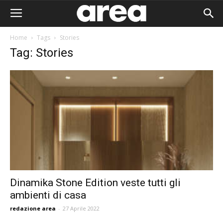
Home
Tags
Stories
Tag: Stories
Dinamika Stone Edition veste tutti gli
ambienti di casa
Area I
redazione area
-
27 Aprile 2022