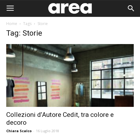
Home
Tags
Storie
Tag: Storie
Collezioni d’Autore Cedit, tra colore e
decoro
Area I
Chiara Scalco
-
16 Luglio 2018