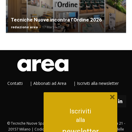
Tecniche Nuove incontra l’Ordine 2026
redazione area
-
17 Marzo 2026
Contatti
|
Abbonati ad Area
|
Iscriviti alla newsletter
×
Iscriviti
alla
© Tecniche Nuove Spa. Tutti i diritti riservati. Sede legale Via Eritrea 21 -
20157 Milano | Codice fiscale, Partita IVA e Iscrizione al Registro delle
newsletter