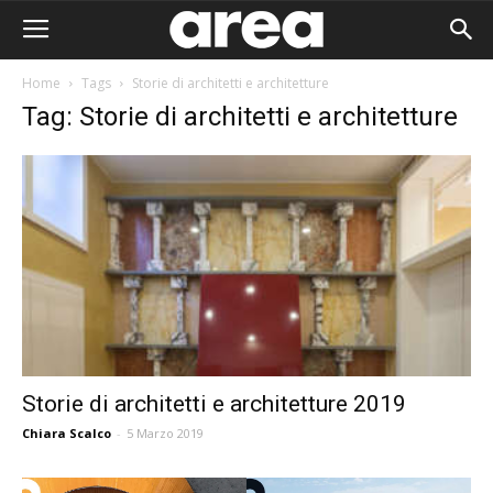
Home
Tags
Storie di architetti e architetture
Tag: Storie di architetti e architetture
Storie di architetti e architetture 2019
Chiara Scalco
-
5 Marzo 2019
Area I