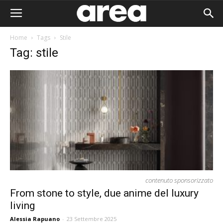
Home
Tags
Stile
Tag: stile
contenuto sponsorizzato
From stone to style, due anime del luxury
living
Area I
Alessia Rapuano
-
23 Settembre 2025