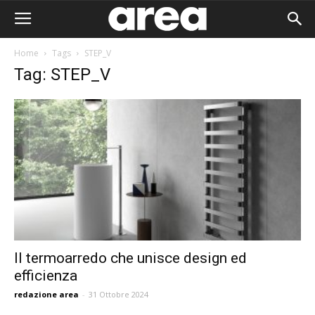
Home
Tags
STEP_V
Tag: STEP_V
Il termoarredo che unisce design ed
efficienza
Area I
redazione area
-
31 Ottobre 2024