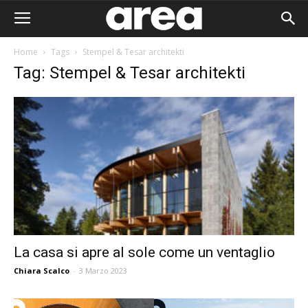
Home
Tags
Stempel & Tesar architekti
Tag: Stempel & Tesar architekti
La casa si apre al sole come un ventaglio
Chiara Scalco
-
3 Marzo 2023
Area I