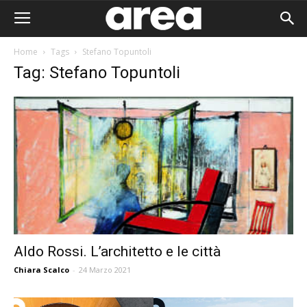
Home
Tags
Stefano Topuntoli
Tag: Stefano Topuntoli
Aldo Rossi. L’architetto e le città
Chiara Scalco
-
24 Marzo 2021
Area I