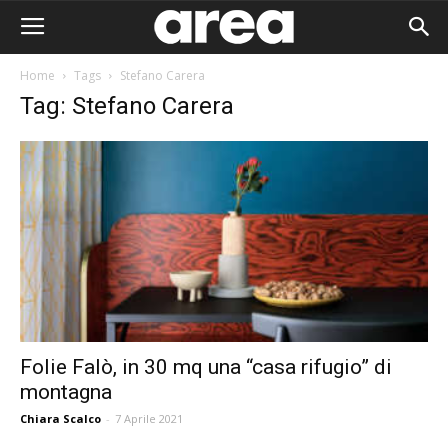
Home
Tags
Stefano Carera
Tag: Stefano Carera
Folie Falò, in 30 mq una “casa rifugio” di
montagna
Area I
Chiara Scalco
-
7 Aprile 2021