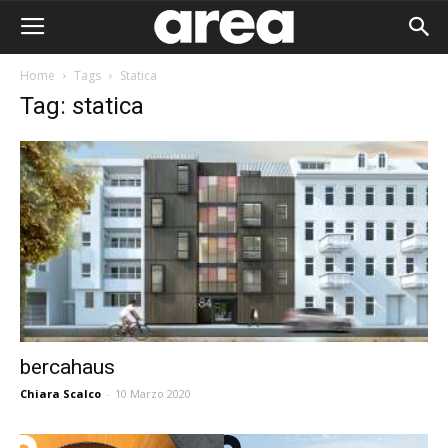
Home
Tags
Statica
Tag: statica
bercahaus
Chiara Scalco
-
10 Marzo 2020
Area I