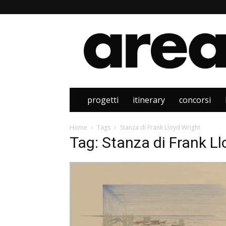
Area
progetti
itinerary
concorsi
Home
Tags
Stanza di Frank Lloyd Wright
Tag: Stanza di Frank L