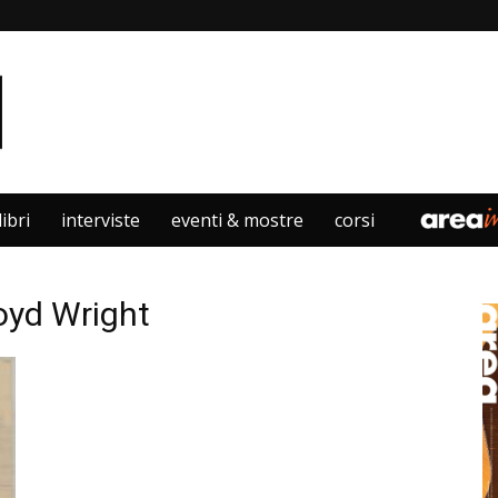
libri
interviste
eventi & mostre
corsi
loyd Wright