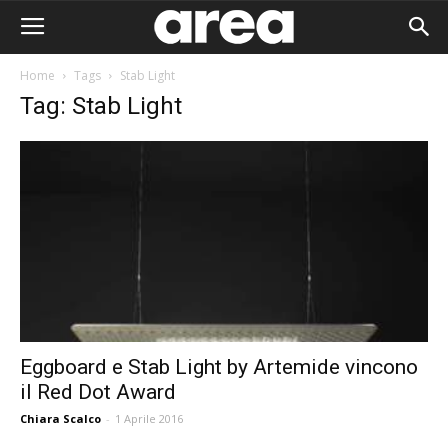
Home
Tags
Stab Light
Tag: Stab Light
Eggboard e Stab Light by Artemide vincono
il Red Dot Award
Area I
Chiara Scalco
-
1 Aprile 2016