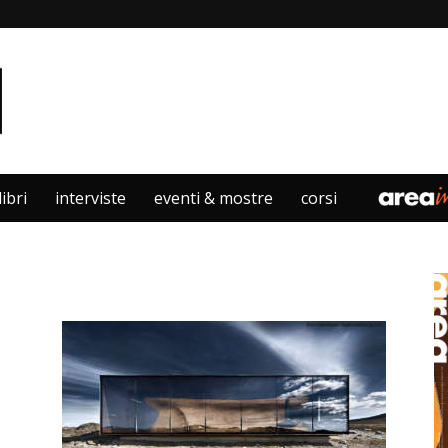
libri
interviste
eventi & mostre
corsi