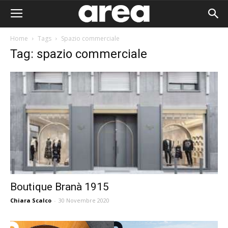
Home
Tags
Spazio commerciale
Tag: spazio commerciale
Boutique Branà 1915
Chiara Scalco
-
30 Novembre 2020
Area I