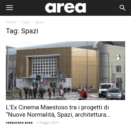
Home
Tags
Spazi
Tag: Spazi
L’Ex Cinema Maestoso tra i progetti di
“Nuove Normalità, Spazi, architettura...
Area I
redazione area
-
2 Maggio 2024