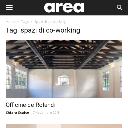
Home
Tags
Spazi di co-working
Tag: spazi di co-working
Officine de Rolandi
Chiara Scalco
-
7 Novembre 2018
Area I