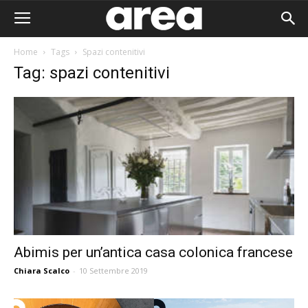
Home
Tags
Spazi contenitivi
Tag: spazi contenitivi
Abimis per un’antica casa colonica francese
Chiara Scalco
-
10 Settembre 2019
Area I