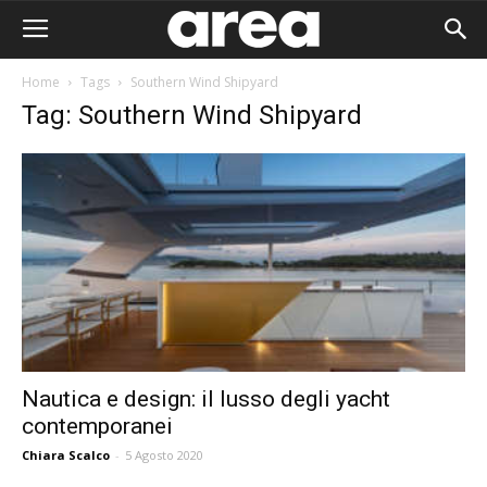
Home
Tags
Southern Wind Shipyard
Tag: Southern Wind Shipyard
Nautica e design: il lusso degli yacht
contemporanei
Area I
Chiara Scalco
-
5 Agosto 2020