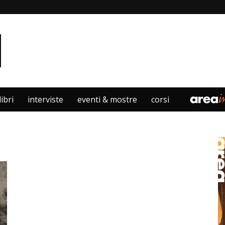
libri
interviste
eventi & mostre
corsi