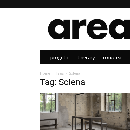
Area
progetti
itinerary
concorsi
Home
Tags
Solena
Tag: Solena