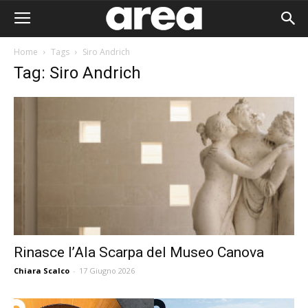
Home
Tags
Siro Andrich
Tag: Siro Andrich
Rinasce l’Ala Scarpa del Museo Canova
Chiara Scalco
-
17 Giugno 2026
Area I