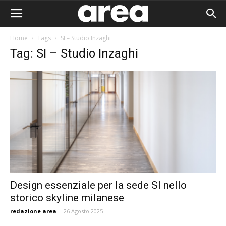
Home
Tags
SI – Studio Inzaghi
Tag: SI – Studio Inzaghi
Design essenziale per la sede SI nello
storico skyline milanese
Area I
redazione area
-
26 Agosto 2025