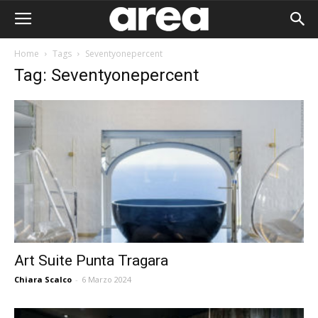
Home
Tags
Seventyonepercent
Tag: Seventyonepercent
Art Suite Punta Tragara
Chiara Scalco
-
6 Marzo 2024
Area I