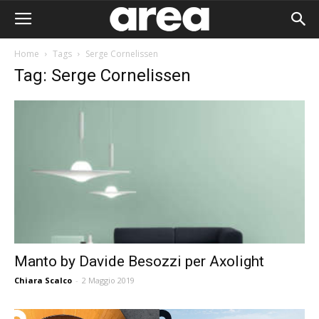
Home
Tags
Serge Cornelissen
Tag: Serge Cornelissen
Manto by Davide Besozzi per Axolight
Chiara Scalco
-
2 Maggio 2019
Area I