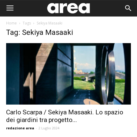
Home
Tags
Sekiya Masaaki
Tag: Sekiya Masaaki
Carlo Scarpa / Sekiya Masaaki. Lo spazio
dei giardini tra progetto...
Area I
redazione area
-
2 Luglio 2024