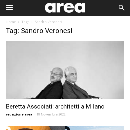
Home
Tags
Sandro Veronesi
Tag: Sandro Veronesi
Beretta Associati: architetti a Milano
redazione area
-
18 Novembre 2022
Area I