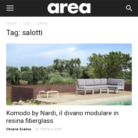
Home
Tags
Salotti
Tag: salotti
Komodo by Nardi, il divano modulare in
resina fiberglass
Area I
Chiara Scalco
-
23 Ottobre 2018