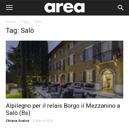
Home
Tags
Salò
Tag: Salò
Alpilegno per il relais Borgo il Mezzanino a
Salò (Bs)
Area I
Chiara Scalco
-
8 Marzo 2016