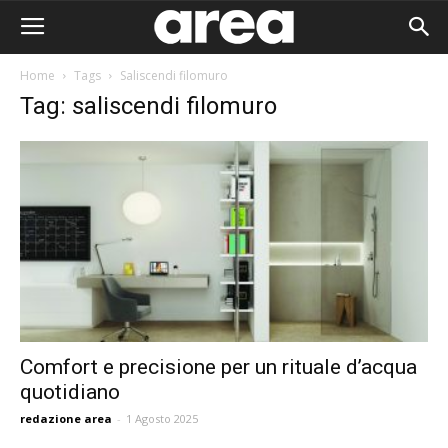
Home
Tags
Saliscendi filomuro
Tag: saliscendi filomuro
Comfort e precisione per un rituale d’acqua
quotidiano
Area I
redazione area
-
1 Agosto 2025