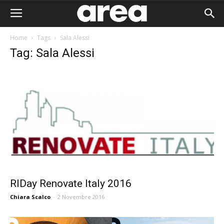
Home
Tags
Sala Alessi
Tag: Sala Alessi
RIDay Renovate Italy 2016
Chiara Scalco
-
2 Novembre 2016
Area I