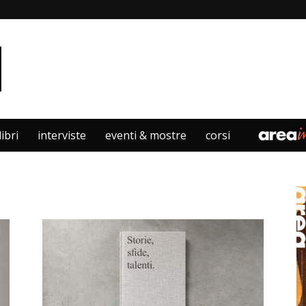
libri
interviste
eventi & mostre
corsi