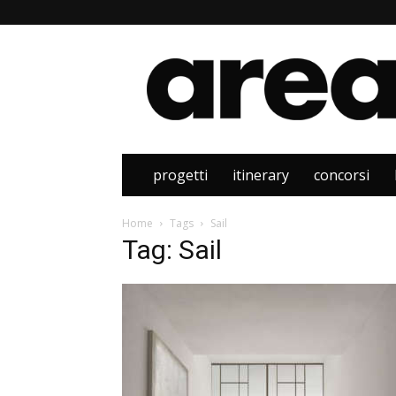
Area
progetti
itinerary
concorsi
Home
Tags
Sail
Tag: Sail