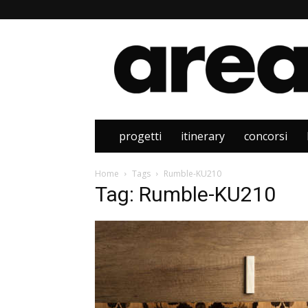
Area
progetti
itinerary
concorsi
Home
Tags
Rumble-KU210
Tag: Rumble-KU210