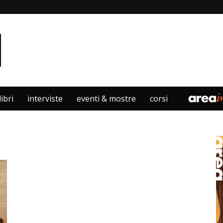
libri
interviste
eventi & mostre
corsi