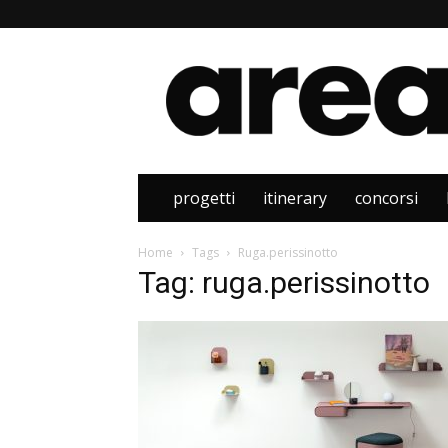
Area
progetti
itinerary
concorsi
Home
Tags
Ruga.perissinotto
Tag: ruga.perissinotto