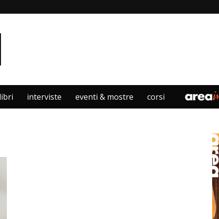
libri
interviste
eventi & mostre
corsi