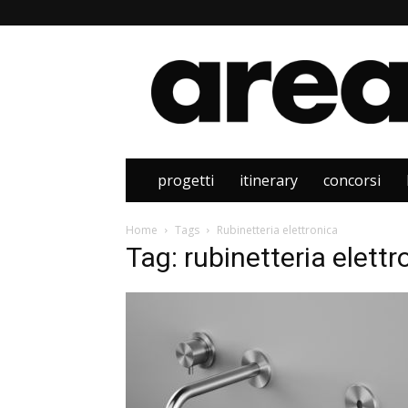
Area
progetti
itinerary
concorsi
Home
Tags
Rubinetteria elettronica
Tag: rubinetteria elettr