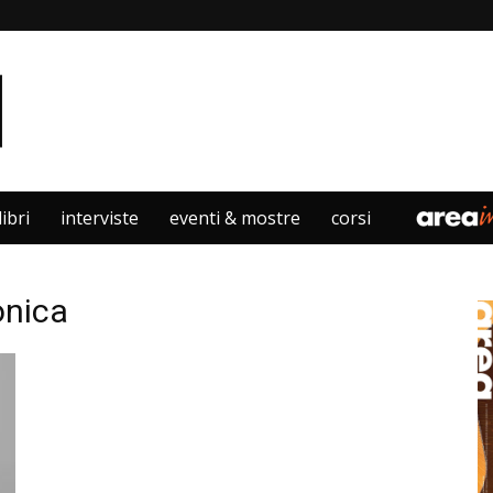
libri
interviste
eventi & mostre
corsi
onica