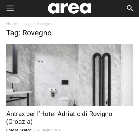
Home
Tags
Rovegno
Tag: Rovegno
Antrax per l’Hotel Adriatic di Rovigno
(Croazia)
Area I
Chiara Scalco
-
14 Giugno 2016