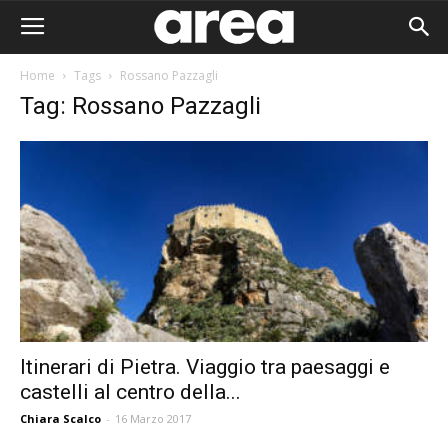
Home
Tags
Rossano Pazzagli
Tag: Rossano Pazzagli
Itinerari di Pietra. Viaggio tra paesaggi e
castelli al centro della...
Area I
Chiara Scalco
-
16 Marzo 2017