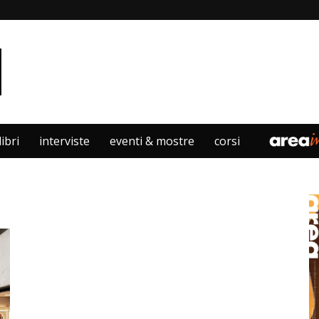
libri
interviste
eventi & mostre
corsi