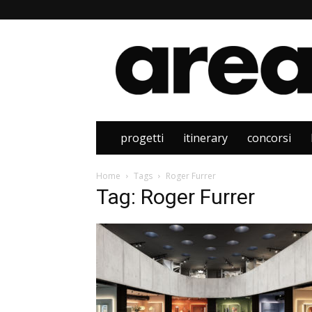
Area
progetti
itinerary
concorsi
Home
Tags
Roger Furrer
Tag: Roger Furrer