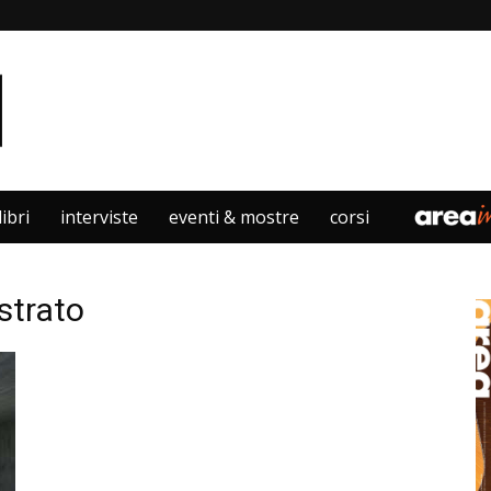
libri
interviste
eventi & mostre
corsi
strato