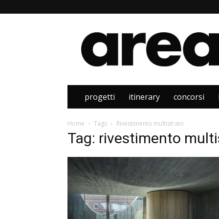
Area
progetti
itinerary
concorsi
Home
Tags
Rivestimento multistrato
Tag: rivestimento multi