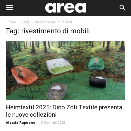
Home
Tags
Rivestimento di mobili
Tag: rivestimento di mobili
Heimtextil 2025: Dino Zoli Textile presenta
le nuove collezioni
Area I
Alessia Rapuano
-
15 Gennaio 2025