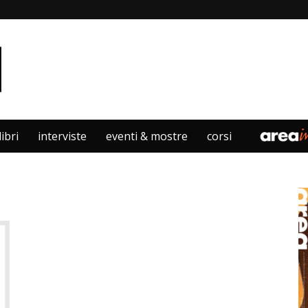
libri
interviste
eventi & mostre
corsi