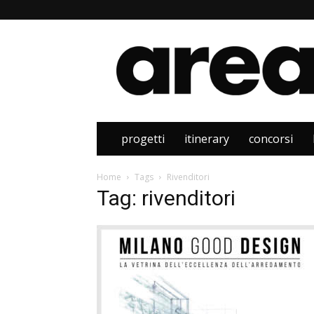
Area
progetti
itinerary
concorsi
Home
Tags
Rivenditori
Tag: rivenditori