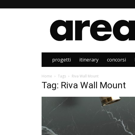
Area
progetti
itinerary
concorsi
Home
Tags
Riva Wall Mount
Tag: Riva Wall Mount