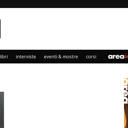
libri
interviste
eventi & mostre
corsi