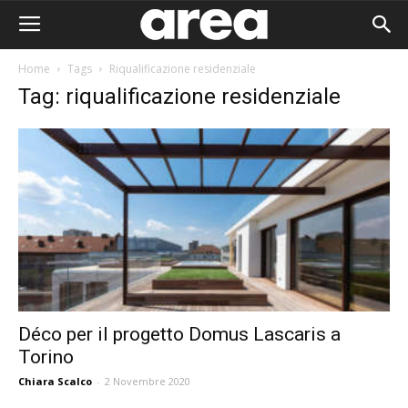
Home
Tags
Riqualificazione residenziale
Tag: riqualificazione residenziale
Déco per il progetto Domus Lascaris a
Torino
Area I
Chiara Scalco
-
2 Novembre 2020