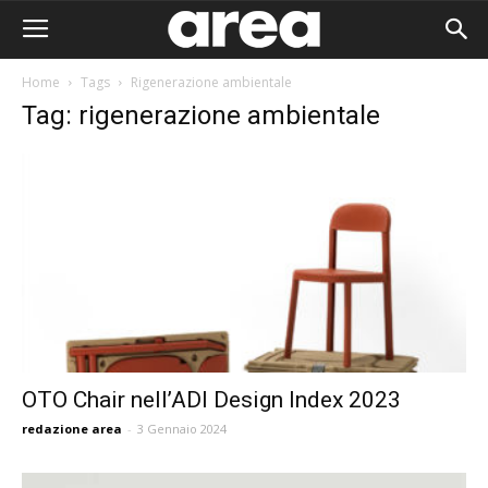
Home
Tags
Rigenerazione ambientale
Tag: rigenerazione ambientale
OTO Chair nell’ADI Design Index 2023
redazione area
-
3 Gennaio 2024
Area I