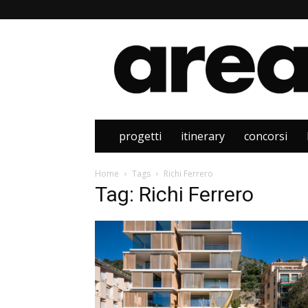
Area
progetti
itinerary
concorsi
Home
Tags
Richi Ferrero
Tag: Richi Ferrero