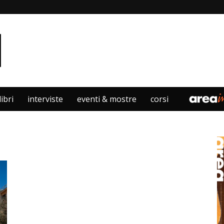
libri
interviste
eventi & mostre
corsi